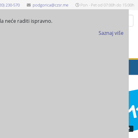
20) 230-570
podgorica@czsr.me
Pon - Pet od 07:00h do 15:00h
Pretraži
a neće raditi ispravno.
Saznaj više
EŠTAJ-ANALITIČKE KARTICE
PROJEKTI