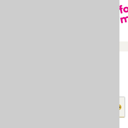
JU CENTRI ZA SOCIJALNI
kviru glavnog
RAD
ku resornog