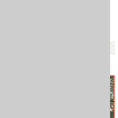
KRENIMO ZAJEDNO
Mapa podrške za žene žrtve
porodičnog nasilja