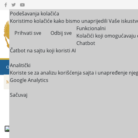
Podešavanja kolačića
Koristimo kolačiće kako bismo unaprijedili Vaše iskustv
JU Centar za socijalni
Funkcionalni
Prihvati sve
Odbij sve
Kolačići koji omogućavaju 
Glavni grad Podgori
Chatbot
Čatbot na sajtu koji koristi AI
Analitički
OBAVJEŠTENJA
O NAMA
USLUGE U ZAJEDNICI
BI
Koriste se za analizu korišćenja sajta i unapređenje nj
Google Analytics
MULTIMEDIJA
KONTAKT
Sačuvaj