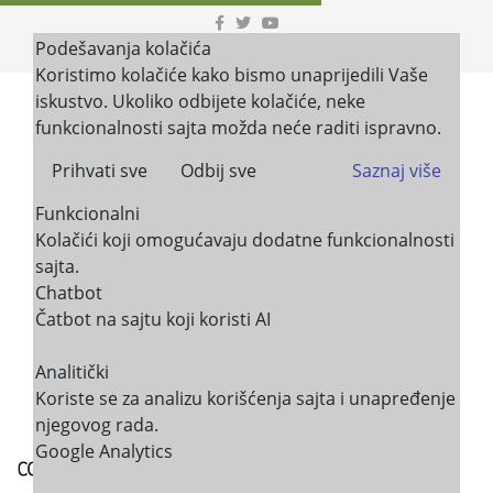
Podešavanja kolačića
E-mail GOV.ME
Koristimo kolačiće kako bismo unaprijedili Vaše
iskustvo. Ukoliko odbijete kolačiće, neke
funkcionalnosti sajta možda neće raditi ispravno.
Prihvati sve
Odbij sve
Saznaj više
Funkcionalni
Kolačići koji omogućavaju dodatne funkcionalnosti
sajta.
JU Centri za socijalni rad
Chatbot
Crna Gora
Čatbot na sajtu koji koristi AI
Analitički
Pretraži
Koriste se za analizu korišćenja sajta i unapređenje
njegovog rada.
Google Analytics