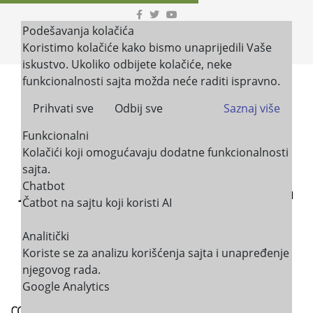
Podešavanja kolačića
+382 (0)41 231 890
cetinje.czsr@czsr.me
Koristimo kolačiće kako bismo unaprijedili Vaše
Pon - Pet od 07:00h do 15:00h
iskustvo. Ukoliko odbijete kolačiće, neke
funkcionalnosti sajta možda neće raditi ispravno.
Prihvati sve
Odbij sve
Saznaj više
Funkcionalni
Kolačići koji omogućavaju dodatne funkcionalnosti
sajta.
Chatbot
JU Centar za socijalni rad za Prijestonicu
Čatbot na sajtu koji koristi AI
Cetinje
Analitički
Pretraži
Koriste se za analizu korišćenja sajta i unapređenje
njegovog rada.
Google Analytics