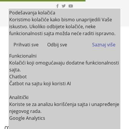
Podešavanja kolačića
+382 (20) 812-584
danilovgrad.czsr@czsr.me
Koristimo kolačiće kako bismo unaprijedili Vaše
Pon - Pet od 07:00h do 15:00h
iskustvo. Ukoliko odbijete kolačiće, neke
funkcionalnosti sajta možda neće raditi ispravno.
Prihvati sve
Odbij sve
Saznaj više
Funkcionalni
Kolačići koji omogućavaju dodatne funkcionalnosti
sajta.
Chatbot
JU Centar za socijalni rad za opštinu
Čatbot na sajtu koji koristi AI
Danilovgrad
Analitički
Pretraži
Koriste se za analizu korišćenja sajta i unapređenje
njegovog rada.
Google Analytics